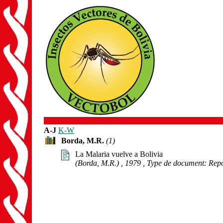
A-J
K-W
Borda, M.R.
(1)
La Malaria vuelve a Bolivia
(Borda, M.R.)
, 1979
, Type de document: Rep