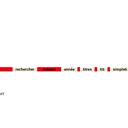
rechercher
auteurs
année
titres
titi
simpleti
ort