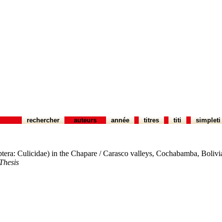
rechercher
auteurs
année
titres
titi
simpleti
ptera: Culicidae) in the Chapare / Carasco valleys, Cochabamba, Bolivi
Thesis