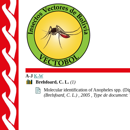
A-J
K-W
Brelsfoard, C. L.
(1)
Molecular identification of Anopheles spp. (Di
(Brelsfoard, C. L.)
, 2005
, Type de document: 