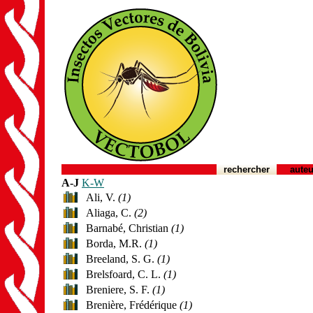
rechercher
auteu
A-J
K-W
Ali, V.
(1)
Aliaga, C.
(2)
Barnabé, Christian
(1)
Borda, M.R.
(1)
Breeland, S. G.
(1)
Brelsfoard, C. L.
(1)
Breniere, S. F.
(1)
Brenière, Frédérique
(1)