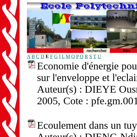
rechercher
titre
A
B
C
D
E
F
G
I
L
M
O
P
Q
R
S
T
U
Economie d'énergie pour
sur l'enveloppe et l'ecla
Auteur(s) : DIEYE Ou
2005, Cote : pfe.gm.001
Ecoulement dans un tuy
Auteur(s) : DIENG Ndia