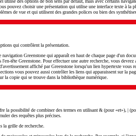
l utilise des options de bon sens par défaut, mais avec certains navigate
vous pouvez choisir une présentation qui utilise une interface texte à la p
oblèmes de vue et qui utilisent des grandes polices ou bien des synthétis
tions qui contrôlent la présentation.
navigation Greenstone qui apparaît en haut de chaque page d'un docume
ans l'en-tête Greenstone. Pour effectuer une autre recherche, vous devrez
'avertissement affiché par Greenstone lorsqu'un lien hypertexte vous r
llections vous pouvez aussi contrôler les liens qui apparaissent sur la pa
ur la copie qui se trouve dans la bibliothèque numérique.
 la possibilité de combiner des termes en utilisant & (pour «et»), | (po
uler des requêtes plus précises.
la grille de recherche.