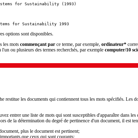
stems for Sustainability (1993)
tems for Sustainability 1993
es options sont disponibles.
us les mots
commençant par
ce terme, par exemple,
ordinateur*
corre
 à l'un ou plusieurs des termes recherchés, par exemple
computer/10 sci
he restitue les documents qui contiennent tous les mots spécifiés. Les 
vez entrer une liste de mots qui sont susceptibles d'apparaître dans l
Lors de la détermination du degré de pertinence d'un document, il est te
 document, plus le document est pertinent;
 importants que ceux qui sont courants;