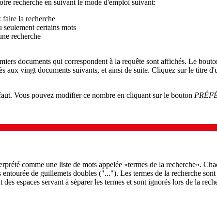
otre recherche en suivant le mode d'emploi suivant:
 faire la recherche
u seulement certains mots
 une recherche
remiers documents qui correspondent à la requête sont affichés. Le bout
s aux vingt documents suivants, et ainsi de suite. Cliquez sur le titre d
éfaut. Vous pouvez modifier ce nombre en cliquant sur le bouton
PRÉF
nterprété comme une liste de mots appelée «termes de la recherche». Ch
s entourée de guillemets doubles ("..."). Les termes de la recherche sont
 des espaces servant à séparer les termes et sont ignorés lors de la reche