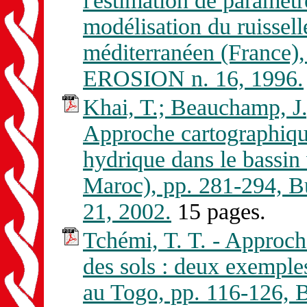
l'estimation de paramètr
modélisation du ruissel
méditerranéen (France)
EROSION n. 16, 1996.
Khai, T.; Beauchamp, J.
Approche cartographique
hydrique dans le bassin 
Maroc), pp. 281-294,
21, 2002.
15 pages.
Tchémi, T. T. - Approc
des sols : deux exemples
au Togo, pp. 116-126