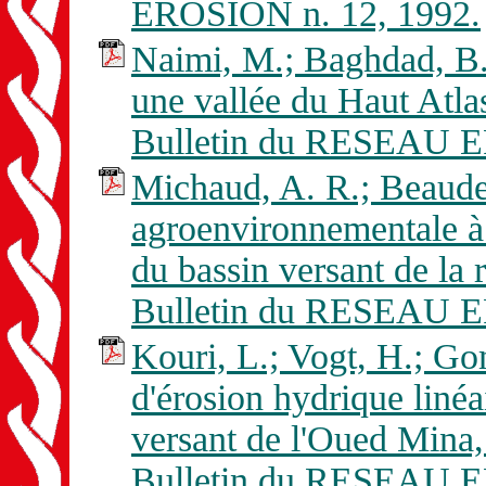
EROSION n. 12, 1992.
Naimi, M.; Baghdad, B.
une vallée du Haut Atla
Bulletin du RESEAU E
Michaud, A. R.; Beaudet
agroenvironnementale à l
du bassin versant de la
Bulletin du RESEAU E
Kouri, L.; Vogt, H.; Go
d'érosion hydrique linéa
versant de l'Oued Mina, 
Bulletin du RESEAU E