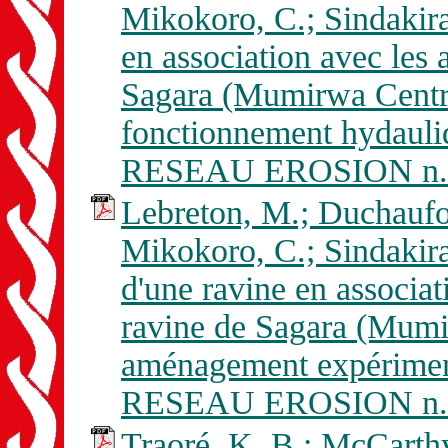
Mikokoro, C.; Sindakir
en association avec les a
Sagara (Mumirwa Central
fonctionnement hydauliq
RESEAU EROSION n. 
Lebreton, M.; Duchaufou
Mikokoro, C.; Sindakir
d'une ravine en associati
ravine de Sagara (Mumir
aménagement expériment
RESEAU EROSION n. 
Traoré, K. B.; McCarth