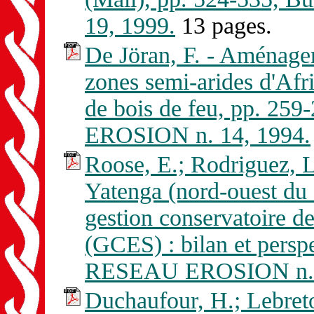
19, 1999.
13 pages.
De Jöran, F. - Aménagem
zones semi-arides d'Afr
de bois de feu, pp. 25
EROSION n. 14, 1994.
Roose, E.; Rodriguez, L
Yatenga (nord-ouest du 
gestion conservatoire de l
(GCES) : bilan et perspe
RESEAU EROSION n. 1
Duchaufour, H.; Lebreto