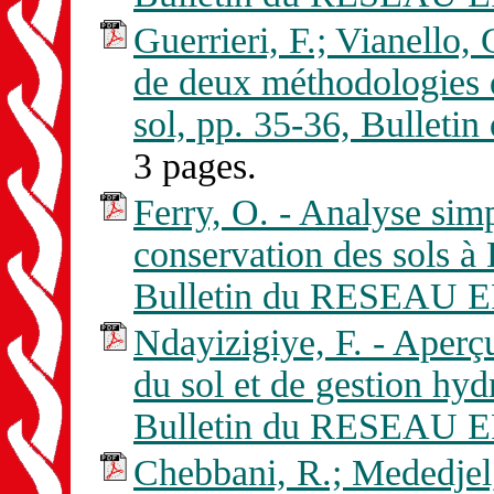
Guerrieri, F.; Vianello,
de deux méthodologies d
sol, pp. 35-36, Bulle
3 pages.
Ferry, O. - Analyse simp
conservation des sols 
Bulletin du RESEAU E
Ndayizigiye, F. - Aperçu
du sol et de gestion hy
Bulletin du RESEAU E
Chebbani, R.; Mededjel, 