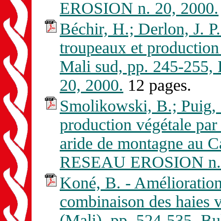
EROSION n. 20, 2000.
Béchir, H.; Derlon, J. P
troupeaux et production
Mali sud, pp. 245-255
20, 2000.
12 pages.
Smolikowski, B.; Puig, 
production végétale par 
aride de montagne au Ca
RESEAU EROSION n. 
Koné, B. - Amélioration 
combinaison des haies v
(Mali), pp. 524-535, 