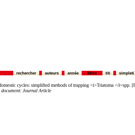
rechercher
auteurs
année
titres
titi
simpleti
 domestic cycles: simplified methods of trapping <i>Triatoma </i>spp. [
e document: Journal Article