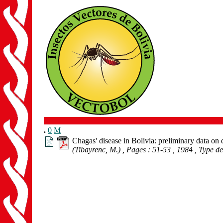
.
0
M
Chagas' disease in Bolivia: preliminary data on
(Tibayrenc, M.)
, Pages : 51-53
, 1984
, Type d